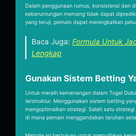
Dalam penggunaan rumus, konsistensi dan dis
keberuntungan memang tidak dapat dipredik
yang teruji, pemain dapat meningkatkan pel
Baca Juga:
Formula Untuk Jac
Lengkap
Gunakan Sistem Betting Ya
Untuk meraih kemenangan dalam Togel Dubai,
terstruktur. Menggunakan sistem betting y
mengoptimalkan strategi. Salah satu strategi
di mana pemain menggandakan taruhan setel
Metode ini bertujuan untuk memulihkan keru