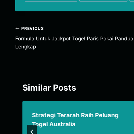
Tags:
Post
PREVIOUS
Formula Untuk Jackpot Togel Paris Pakai Pandua
navigation
Lengkap
Similar Posts
Strategi Terarah Raih Peluang
Togel Australia