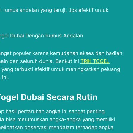
rumus andalan yang teruji, tips efektif untuk
sangat populer karena kemudahan akses dan hadiah
n dari seluruh dunia. Berikut ini
TRIK TOGEL
ang terbukti efektif untuk meningkatkan peluang
ini.
ogel Dubai Secara Rutin
p hasil pertaruhan angka ini sangat penting.
nda bisa merumuskan angka-angka yang memiliki
ni melibatkan observasi mendalam terhadap angka