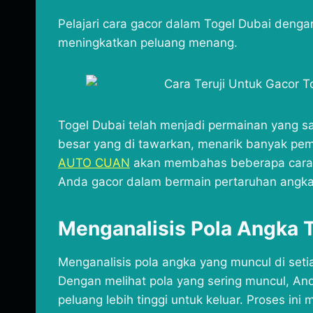
a
h
e
k
e
i
h
c
a
l
y
s
n
a
Pelajari cara gacor dalam Togel Dubai dengan 
e
t
e
p
s
e
r
meningkatkan peluang menang.
b
s
g
e
e
e
o
A
r
n
o
p
a
g
k
p
m
e
r
Togel Dubai telah menjadi permainan yang 
besar yang di tawarkan, menarik banyak pemai
AUTO CUAN
akan membahas beberapa cara y
Anda gacor dalam bermain pertaruhan angka 
Menganalisis Pola Angka T
Menganalisis pola angka yang muncul di setia
Dengan melihat pola yang sering muncul, A
peluang lebih tinggi untuk keluar. Proses i