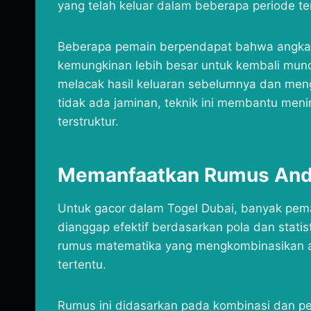
yang telah keluar dalam beberapa periode ter
Beberapa pemain berpendapat bahwa angka y
kemungkinan lebih besar untuk kembali muncu
melacak hasil keluaran sebelumnya dan meng
tidak ada jaminan, teknik ini membantu men
terstruktur.
Memanfaatkan Rumus Anda
Untuk gacor dalam Togel Dubai, banyak pe
dianggap efektif berdasarkan pola dan statis
rumus matematika yang mengkombinasikan 
tertentu.
Rumus ini didasarkan pada kombinasi dan pe