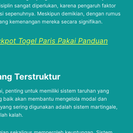
iplin sangat diperlukan, karena pengaruh faktor
si sepenuhnya. Meskipun demikian, dengan rumus
uang kemenangan mereka secara signifikan.
kpot Togel Paris Pakai Panduan
ng Terstruktur
 penting untuk memiliki sistem taruhan yang
ang baik akan membantu mengelola modal dan
 yang sering digunakan adalah sistem martingale,
ah kalah.
gian sekaligus memperoleh keuntungan. Sistem