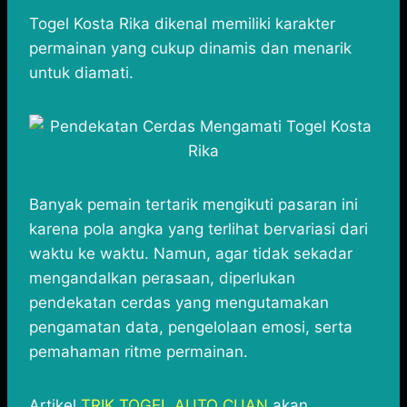
a
h
e
k
e
i
h
c
a
l
y
s
n
a
Togel Kosta Rika dikenal memiliki karakter
e
t
e
p
s
e
r
permainan yang cukup dinamis dan menarik
b
s
g
e
e
e
untuk diamati.
o
A
r
n
o
p
a
g
k
p
m
e
r
Banyak pemain tertarik mengikuti pasaran ini
karena pola angka yang terlihat bervariasi dari
waktu ke waktu. Namun, agar tidak sekadar
mengandalkan perasaan, diperlukan
pendekatan cerdas yang mengutamakan
pengamatan data, pengelolaan emosi, serta
pemahaman ritme permainan.
Artikel
TRIK TOGEL AUTO CUAN
akan