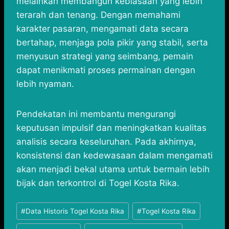
melainkan membangun kebiasaan yang lebih
terarah dan tenang. Dengan memahami
karakter pasaran, mengamati data secara
bertahap, menjaga pola pikir yang stabil, serta
menyusun strategi yang seimbang, pemain
dapat menikmati proses permainan dengan
lebih nyaman.
Pendekatan ini membantu mengurangi
keputusan impulsif dan meningkatkan kualitas
analisis secara keseluruhan. Pada akhirnya,
konsistensi dan kedewasaan dalam mengamati
akan menjadi bekal utama untuk bermain lebih
bijak dan terkontrol di Togel Kosta Rika.
Post
#
Data Historis Togel Kosta Rika
#
Togel Kosta Rika
Tags: