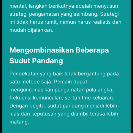
mental, langkah berikutnya adalah menyusun
strategi pengamatan yang seimbang. Strategi
ini tidak harus rumit, namun harus realistis dan
mudah dijalankan.
Mengombinasikan Beberapa
Sudut Pandang
Pendekatan yang baik tidak bergantung pada
satu metode saja. Pemain dapat
mengombinasikan pengamatan pola angka,
frekuensi kemunculan, serta ritme keluaran.
Dengan begitu, sudut pandang menjadi lebih
luas dan keputusan yang diambil terasa lebih
matang.