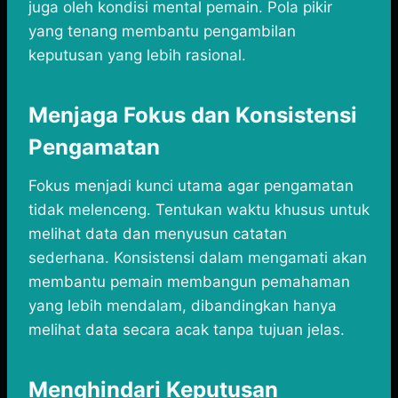
juga oleh kondisi mental pemain. Pola pikir
yang tenang membantu pengambilan
keputusan yang lebih rasional.
Menjaga Fokus dan Konsistensi
Pengamatan
Fokus menjadi kunci utama agar pengamatan
tidak melenceng. Tentukan waktu khusus untuk
melihat data dan menyusun catatan
sederhana. Konsistensi dalam mengamati akan
membantu pemain membangun pemahaman
yang lebih mendalam, dibandingkan hanya
melihat data secara acak tanpa tujuan jelas.
Menghindari Keputusan