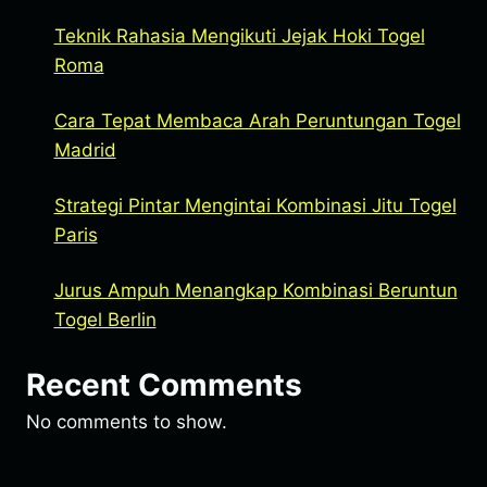
Teknik Rahasia Mengikuti Jejak Hoki Togel
Roma
Cara Tepat Membaca Arah Peruntungan Togel
Madrid
Strategi Pintar Mengintai Kombinasi Jitu Togel
Paris
Jurus Ampuh Menangkap Kombinasi Beruntun
Togel Berlin
Recent Comments
No comments to show.