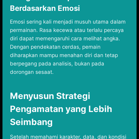
Berdasarkan Emosi
Emosi sering kali menjadi musuh utama dalam
permainan. Rasa kecewa atau terlalu percaya
diri dapat memengaruhi cara melihat angka.
Dengan pendekatan cerdas, pemain
diharapkan mampu menahan diri dan tetap
berpegang pada analisis, bukan pada
dorongan sesaat.
Menyusun Strategi
Pengamatan yang Lebih
Seimbang
Setelah memahami karakter, data, dan kondisi