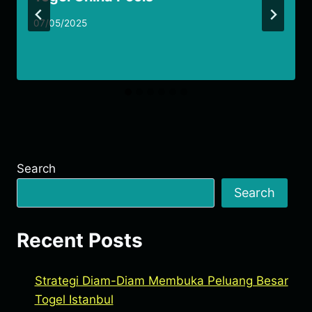
07/05/2025
Search
Search
Recent Posts
Strategi Diam-Diam Membuka Peluang Besar
Togel Istanbul