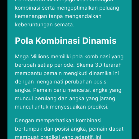
kombinasi serta mengoptimalkan peluang
kemenangan tanpa mengandalkan
keberuntungan semata.
Pola Kombinasi Dinamis
Mega Millions memiliki pola kombinasi yang
berubah setiap periode. Skema 3D terarah
membantu pemain mengikuti dinamika ini
dengan mengamati perubahan posisi
angka. Pemain perlu mencatat angka yang
muncul berulang dan angka yang jarang
muncul untuk menyesuaikan prediksi.
Dengan memperhatikan kombinasi
bertumpuk dan posisi angka, pemain dapat
membuat prediksi yang adaptif. Ini