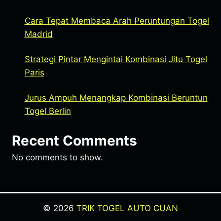
Cara Tepat Membaca Arah Peruntungan Togel
Madrid
Strategi Pintar Mengintai Kombinasi Jitu Togel
Paris
Jurus Ampuh Menangkap Kombinasi Beruntun
Togel Berlin
Recent Comments
No comments to show.
© 2026
TRIK TOGEL AUTO CUAN