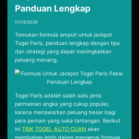
Panduan Lengkap
01/14/2026
Temukan formula ampuh untuk jackpot
Togel Paris, panduan lengkap dengan tips
dan strategi yang dapat meningkatkan
peluang menang.
Togel Paris adalah salah satu jenis
permainan angka yang cukup populer,
karena menawarkan peluang besar bagi
para pemain yang suka tantangan. Berikut
ini
TRIK TOGEL AUTO CUAN
akan
membahas lebih dalam mengenai formula