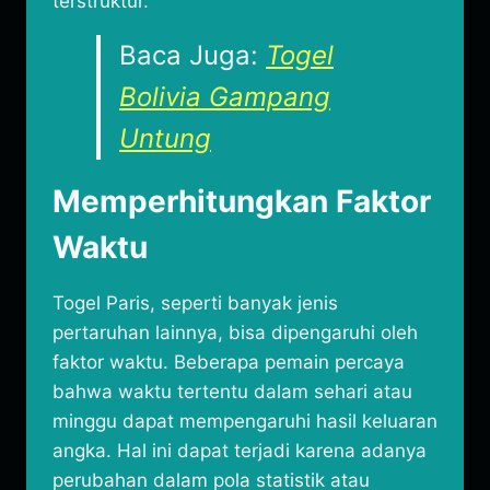
terstruktur.
Baca Juga:
Togel
Bolivia Gampang
Untung
Memperhitungkan Faktor
Waktu
Togel Paris, seperti banyak jenis
pertaruhan lainnya, bisa dipengaruhi oleh
faktor waktu. Beberapa pemain percaya
bahwa waktu tertentu dalam sehari atau
minggu dapat mempengaruhi hasil keluaran
angka. Hal ini dapat terjadi karena adanya
perubahan dalam pola statistik atau