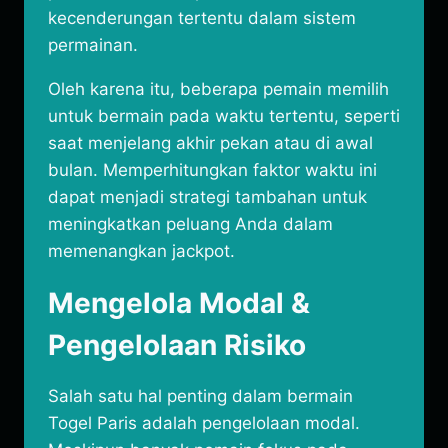
kecenderungan tertentu dalam sistem
permainan.
Oleh karena itu, beberapa pemain memilih
untuk bermain pada waktu tertentu, seperti
saat menjelang akhir pekan atau di awal
bulan. Memperhitungkan faktor waktu ini
dapat menjadi strategi tambahan untuk
meningkatkan peluang Anda dalam
memenangkan jackpot.
Mengelola Modal &
Pengelolaan Risiko
Salah satu hal penting dalam bermain
Togel Paris adalah pengelolaan modal.