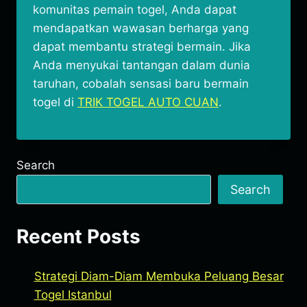
komunitas pemain togel, Anda dapat
mendapatkan wawasan berharga yang
dapat membantu strategi bermain. Jika
Anda menyukai tantangan dalam dunia
taruhan, cobalah sensasi baru bermain
togel di
TRIK TOGEL AUTO CUAN
.
Search
Search
Recent Posts
Strategi Diam-Diam Membuka Peluang Besar
Togel Istanbul