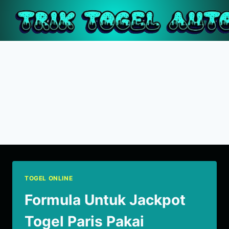
Skip
to
content
Jackpot di Togel Paris
TOGEL ONLINE
Formula Untuk Jackpot
Togel Paris Pakai