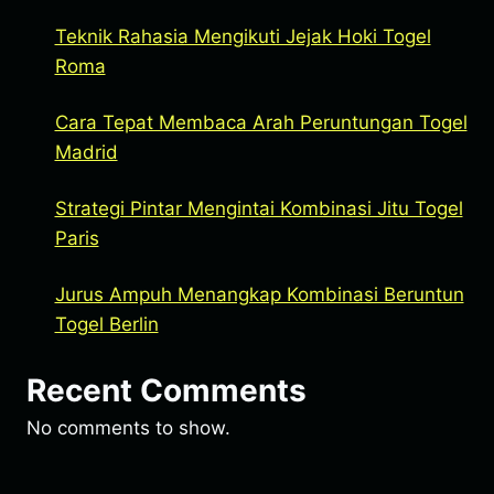
Teknik Rahasia Mengikuti Jejak Hoki Togel
Roma
Cara Tepat Membaca Arah Peruntungan Togel
Madrid
Strategi Pintar Mengintai Kombinasi Jitu Togel
Paris
Jurus Ampuh Menangkap Kombinasi Beruntun
Togel Berlin
Recent Comments
No comments to show.