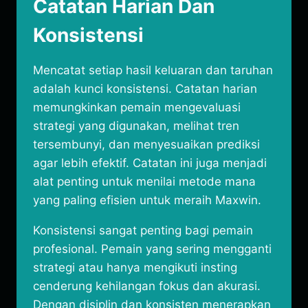
Catatan Harian Dan
Konsistensi
Mencatat setiap hasil keluaran dan taruhan
adalah kunci konsistensi. Catatan harian
memungkinkan pemain mengevaluasi
strategi yang digunakan, melihat tren
tersembunyi, dan menyesuaikan prediksi
agar lebih efektif. Catatan ini juga menjadi
alat penting untuk menilai metode mana
yang paling efisien untuk meraih Maxwin.
Konsistensi sangat penting bagi pemain
profesional. Pemain yang sering mengganti
strategi atau hanya mengikuti insting
cenderung kehilangan fokus dan akurasi.
Dengan disiplin dan konsisten menerapkan