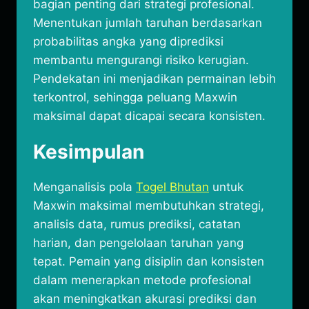
bagian penting dari strategi profesional.
Menentukan jumlah taruhan berdasarkan
probabilitas angka yang diprediksi
membantu mengurangi risiko kerugian.
Pendekatan ini menjadikan permainan lebih
terkontrol, sehingga peluang Maxwin
maksimal dapat dicapai secara konsisten.
Kesimpulan
Menganalisis pola
Togel Bhutan
untuk
Maxwin maksimal membutuhkan strategi,
analisis data, rumus prediksi, catatan
harian, dan pengelolaan taruhan yang
tepat. Pemain yang disiplin dan konsisten
dalam menerapkan metode profesional
akan meningkatkan akurasi prediksi dan