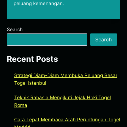
peluang kemenangan.
Search
Search
Recent Posts
Strategi Diam-Diam Membuka Peluang Besar
Togel Istanbul
Teknik Rahasia Mengikuti Jejak Hoki Togel
Roma
Cara Tepat Membaca Arah Peruntungan Togel