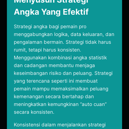
Angka Yang Efektif
Strategi angka bagi pemain pro
menggabungkan logika, data keluaran, dan
pengalaman bermain. Strategi tidak harus
rumit, tetapi harus konsisten.
Menggunakan kombinasi angka statistik
dan cadangan membantu menjaga
keseimbangan risiko dan peluang. Strategi
yang terencana seperti ini membuat
pemain mampu memaksimalkan peluang
kemenangan secara bertahap dan
meningkatkan kemungkinan “auto cuan”
secara konsisten.
Konsistensi dalam menjalankan strategi