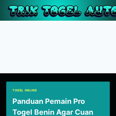
Skip
to
content
Panduan Pemain Pro
TOGEL ONLINE
Panduan Pemain Pro
Togel Benin Agar Cuan