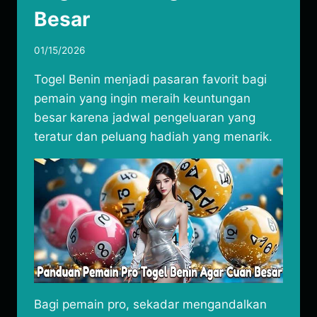
Besar
01/15/2026
Togel Benin menjadi pasaran favorit bagi
pemain yang ingin meraih keuntungan
besar karena jadwal pengeluaran yang
teratur dan peluang hadiah yang menarik.
Bagi pemain pro, sekadar mengandalkan