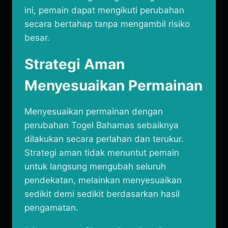
ini, pemain dapat mengikuti perubahan
secara bertahap tanpa mengambil risiko
besar.
Strategi Aman
Menyesuaikan Permainan
Menyesuaikan permainan dengan
perubahan Togel Bahamas sebaiknya
dilakukan secara perlahan dan terukur.
Strategi aman tidak menuntut pemain
untuk langsung mengubah seluruh
pendekatan, melainkan menyesuaikan
sedikit demi sedikit berdasarkan hasil
pengamatan.