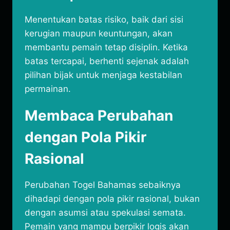
Menentukan batas risiko, baik dari sisi
kerugian maupun keuntungan, akan
membantu pemain tetap disiplin. Ketika
batas tercapai, berhenti sejenak adalah
pilihan bijak untuk menjaga kestabilan
permainan.
Membaca Perubahan
dengan Pola Pikir
Rasional
Perubahan Togel Bahamas sebaiknya
dihadapi dengan pola pikir rasional, bukan
dengan asumsi atau spekulasi semata.
Pemain yang mampu berpikir logis akan