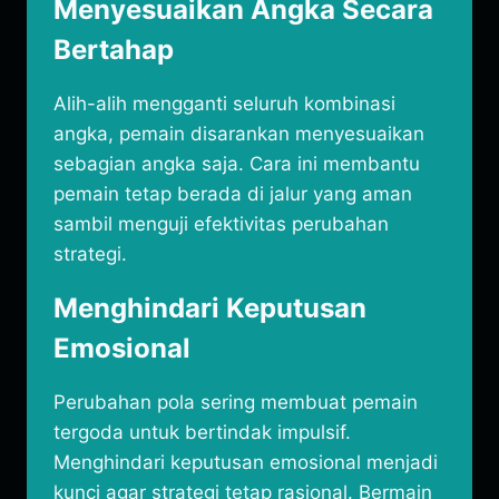
Menyesuaikan Angka Secara
Bertahap
Alih-alih mengganti seluruh kombinasi
angka, pemain disarankan menyesuaikan
sebagian angka saja. Cara ini membantu
pemain tetap berada di jalur yang aman
sambil menguji efektivitas perubahan
strategi.
Menghindari Keputusan
Emosional
Perubahan pola sering membuat pemain
tergoda untuk bertindak impulsif.
Menghindari keputusan emosional menjadi
kunci agar strategi tetap rasional. Bermain