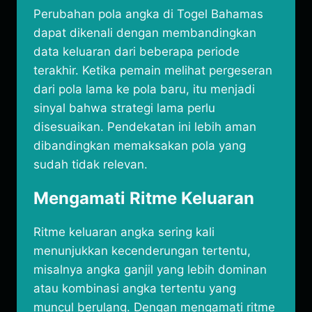
Perubahan pola angka di Togel Bahamas
dapat dikenali dengan membandingkan
data keluaran dari beberapa periode
terakhir. Ketika pemain melihat pergeseran
dari pola lama ke pola baru, itu menjadi
sinyal bahwa strategi lama perlu
disesuaikan. Pendekatan ini lebih aman
dibandingkan memaksakan pola yang
sudah tidak relevan.
Mengamati Ritme Keluaran
Ritme keluaran angka sering kali
menunjukkan kecenderungan tertentu,
misalnya angka ganjil yang lebih dominan
atau kombinasi angka tertentu yang
muncul berulang. Dengan mengamati ritme