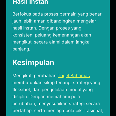
Hasil Instan
Berfokus pada proses bermain yang benar
jauh lebih aman dibandingkan mengejar
hasil instan. Dengan proses yang
konsisten, peluang kemenangan akan
mengikuti secara alami dalam jangka
panjang.
Kesimpulan
Mengikuti perubahan
Togel Bahamas
membutuhkan sikap tenang, strategi yang
fleksibel, dan pengelolaan modal yang
disiplin. Dengan memahami pola
perubahan, menyesuaikan strategi secara
bertahap, serta menjaga pola pikir rasional,