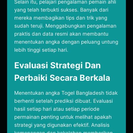
Selain itu, pelajari pengalaman pemain ahli
yang telah terbukti sukses. Banyak dari
mereka membagikan tips dan trik yang
sudah teruji. Menggabungkan pengalaman
praktis dan data resmi akan membantu
menentukan angka dengan peluang untung
lebih tinggi setiap hari.
Evaluasi Strategi Dan
Perbaiki Secara Berkala
Menentukan angka Togel Bangladesh tidak
berhenti setelah prediksi dibuat. Evaluasi
hasil setiap hari atau setiap periode
permainan penting untuk melihat apakah
strategi yang digunakan efektif. Analisis