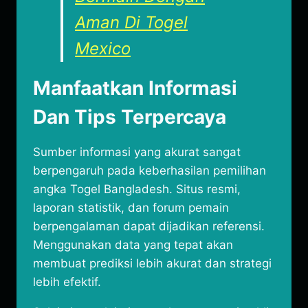
Aman Di Togel
Mexico
Manfaatkan Informasi
Dan Tips Terpercaya
Sumber informasi yang akurat sangat
berpengaruh pada keberhasilan pemilihan
angka Togel Bangladesh. Situs resmi,
laporan statistik, dan forum pemain
berpengalaman dapat dijadikan referensi.
Menggunakan data yang tepat akan
membuat prediksi lebih akurat dan strategi
lebih efektif.