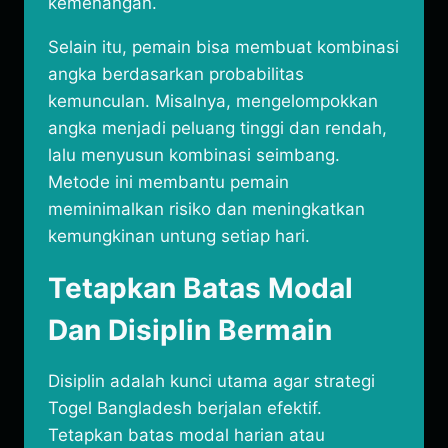
kemenangan.
Selain itu, pemain bisa membuat kombinasi
angka berdasarkan probabilitas
kemunculan. Misalnya, mengelompokkan
angka menjadi peluang tinggi dan rendah,
lalu menyusun kombinasi seimbang.
Metode ini membantu pemain
meminimalkan risiko dan meningkatkan
kemungkinan untung setiap hari.
Tetapkan Batas Modal
Dan Disiplin Bermain
Disiplin adalah kunci utama agar strategi
Togel Bangladesh berjalan efektif.
Tetapkan batas modal harian atau