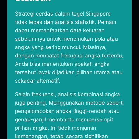
Strategi cerdas dalam togel Singapore
tidak lepas dari analisis statistik. Pemain
dapat memanfaatkan data keluaran
sebelumnya untuk menemukan pola atau
angka yang sering muncul. Misalnya,
dengan mencatat frekuensi angka tertentu,
Anda bisa menentukan apakah angka
tersebut layak dijadikan pilihan utama atau
sekadar alternatif.
Selain frekuensi, analisis kombinasi angka
juga penting. Menggunakan metode seperti
pengelompokan angka tinggi-rendah atau
genap-ganjil membantu mempersempit
pilihan angka. Ini tidak menjamin
kemenangan, tetapi secara signifikan