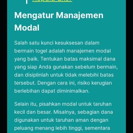
Mengatur Manajemen
Modal
Salah satu kunci kesuksesan dalam
bermain togel adalah manajemen modal
yang baik. Tentukan batas maksimal dana
yang siap Anda gunakan sebelum bermain,
dan disiplinlah untuk tidak melebihi batas
tersebut. Dengan cara ini, risiko kerugian
berlebihan dapat diminimalkan.
Selain itu, pisahkan modal untuk taruhan
kecil dan besar. Misalnya, sebagian dana
digunakan untuk taruhan aman dengan
peluang menang lebih tinggi, sementara