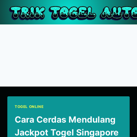
Skip
to
content
Togel Singapore
TOGEL ONLINE
Cara Cerdas Mendulang
Jackpot Togel Singapore