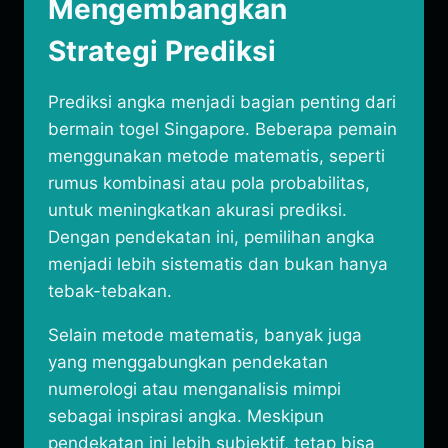
Mengembangkan
Strategi Prediksi
Prediksi angka menjadi bagian penting dari
bermain togel Singapore. Beberapa pemain
menggunakan metode matematis, seperti
rumus kombinasi atau pola probabilitas,
untuk meningkatkan akurasi prediksi.
Dengan pendekatan ini, pemilihan angka
menjadi lebih sistematis dan bukan hanya
tebak-tebakan.
Selain metode matematis, banyak juga
yang menggabungkan pendekatan
numerologi atau menganalisis mimpi
sebagai inspirasi angka. Meskipun
pendekatan ini lebih subjektif, tetap bisa