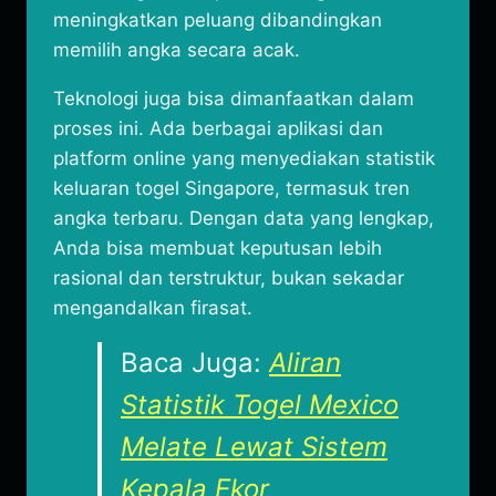
meningkatkan peluang dibandingkan
memilih angka secara acak.
Teknologi juga bisa dimanfaatkan dalam
proses ini. Ada berbagai aplikasi dan
platform online yang menyediakan statistik
keluaran togel Singapore, termasuk tren
angka terbaru. Dengan data yang lengkap,
Anda bisa membuat keputusan lebih
rasional dan terstruktur, bukan sekadar
mengandalkan firasat.
Baca Juga:
Aliran
Statistik Togel Mexico
Melate Lewat Sistem
Kepala Ekor