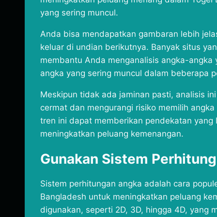
yang sering muncul.
Anda bisa mendapatkan gambaran lebih jel
keluar di undian berikutnya. Banyak situs y
membantu Anda menganalisis angka-angka ya
angka yang sering muncul dalam beberapa pe
Meskipun tidak ada jaminan pasti, analisis 
cermat dan mengurangi risiko memilih angka
tren ini dapat memberikan pendekatan yang l
meningkatkan peluang kemenangan.
Gunakan Sistem Perhitun
Sistem perhitungan angka adalah cara popul
Bangladesh untuk meningkatkan peluang kem
digunakan, seperti 2D, 3D, hingga 4D, yang 