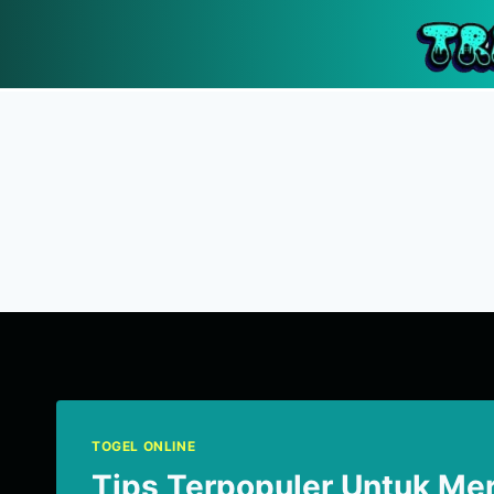
Skip
to
content
TOGEL ONLINE
Tips Terpopuler Untuk Me