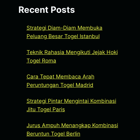
Recent Posts
Strategi Diam-Diam Membuka
Peluang Besar Togel Istanbul
Teknik Rahasia Mengikuti Jejak Hoki
Togel Roma
Cara Tepat Membaca Arah
Peruntungan Togel Madrid
Strategi Pintar Mengintai Kombinasi
Jitu Togel Paris
Jurus Ampuh Menangkap Kombinasi
Beruntun Togel Berlin