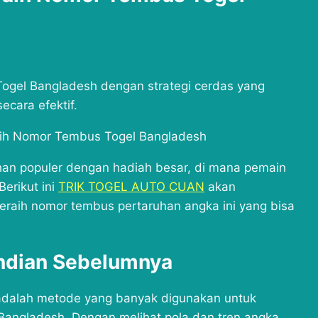
Togel Bangladesh dengan strategi cerdas yang
cara efektif.
han populer dengan hadiah besar, di mana pemain
erikut ini
TRIK TOGEL AUTO CUAN
akan
raih nomor tembus pertaruhan angka ini yang bisa
Undian Sebelumnya
 adalah metode yang banyak digunakan untuk
angladesh. Dengan melihat pola dan tren angka