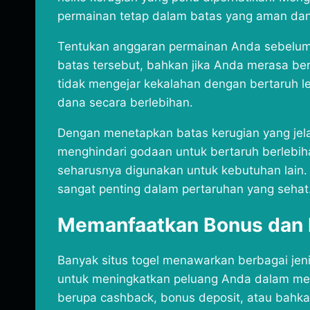
permainan tetap dalam batas yang aman dan
Tentukan anggaran permainan Anda sebelum 
batas tersebut, bahkan jika Anda merasa ber
tidak mengejar kekalahan dengan bertaruh l
dana secara berlebihan.
Dengan menetapkan batas kerugian yang jel
menghindari godaan untuk bertaruh berlebi
seharusnya digunakan untuk kebutuhan lain.
sangat penting dalam pertaruhan yang sehat
Memanfaatkan Bonus dan 
Banyak situs togel menawarkan berbagai jen
untuk meningkatkan peluang Anda dalam mem
berupa cashback, bonus deposit, atau bah