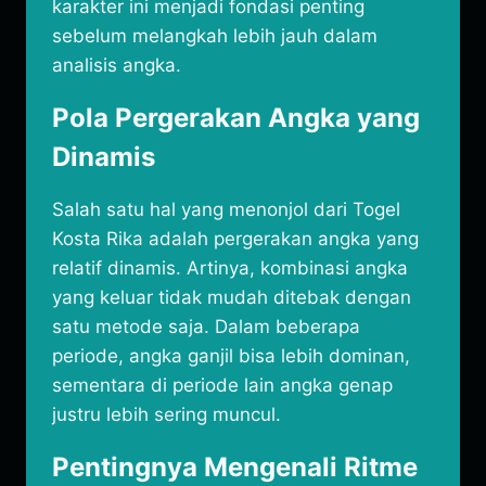
karakter ini menjadi fondasi penting
sebelum melangkah lebih jauh dalam
analisis angka.
Pola Pergerakan Angka yang
Dinamis
Salah satu hal yang menonjol dari Togel
Kosta Rika adalah pergerakan angka yang
relatif dinamis. Artinya, kombinasi angka
yang keluar tidak mudah ditebak dengan
satu metode saja. Dalam beberapa
periode, angka ganjil bisa lebih dominan,
sementara di periode lain angka genap
justru lebih sering muncul.
Pentingnya Mengenali Ritme