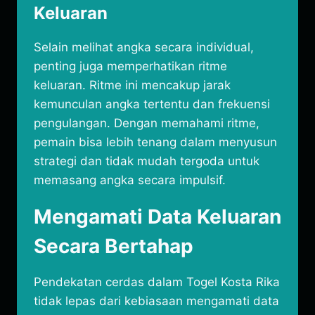
Keluaran
Selain melihat angka secara individual,
penting juga memperhatikan ritme
keluaran. Ritme ini mencakup jarak
kemunculan angka tertentu dan frekuensi
pengulangan. Dengan memahami ritme,
pemain bisa lebih tenang dalam menyusun
strategi dan tidak mudah tergoda untuk
memasang angka secara impulsif.
Mengamati Data Keluaran
Secara Bertahap
Pendekatan cerdas dalam Togel Kosta Rika
tidak lepas dari kebiasaan mengamati data