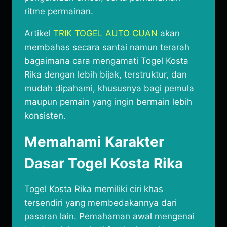
ritme permainan.
Artikel
TRIK TOGEL AUTO CUAN
akan
membahas secara santai namun terarah
bagaimana cara mengamati Togel Kosta
Rika dengan lebih bijak, terstruktur, dan
mudah dipahami, khususnya bagi pemula
maupun pemain yang ingin bermain lebih
konsisten.
Memahami Karakter
Dasar Togel Kosta Rika
Togel Kosta Rika memiliki ciri khas
tersendiri yang membedakannya dari
pasaran lain. Pemahaman awal mengenai