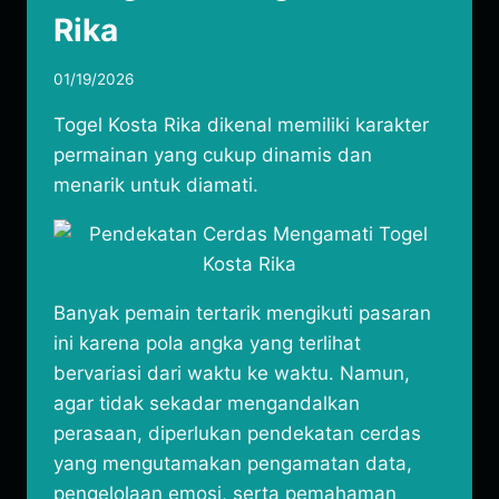
Rika
01/19/2026
Togel Kosta Rika dikenal memiliki karakter
permainan yang cukup dinamis dan
menarik untuk diamati.
Banyak pemain tertarik mengikuti pasaran
ini karena pola angka yang terlihat
bervariasi dari waktu ke waktu. Namun,
agar tidak sekadar mengandalkan
perasaan, diperlukan pendekatan cerdas
yang mengutamakan pengamatan data,
pengelolaan emosi, serta pemahaman